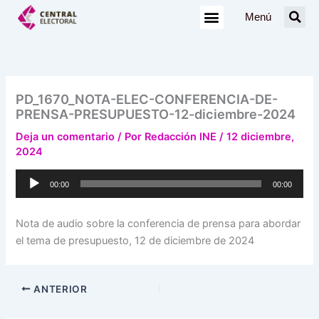
Ir
Menú
al
contenido
PD_1670_NOTA-ELEC-CONFERENCIA-DE-
PRENSA-PRESUPUESTO-12-diciembre-2024
Deja un comentario
/ Por
Redacción INE
/
12 diciembre,
2024
Reproductor
00:00
00:00
de
audio
Nota de audio sobre la conferencia de prensa para abordar
el tema de presupuesto, 12 de diciembre de 2024
ANTERIOR