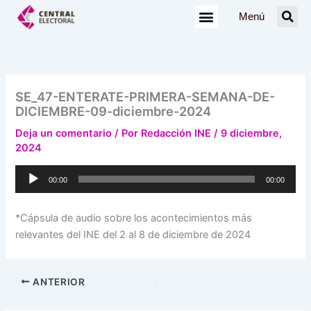
Ir
Menú
al
contenido
SE_47-ENTERATE-PRIMERA-SEMANA-DE-
DICIEMBRE-09-diciembre-2024
Deja un comentario
/ Por
Redacción INE
/
9 diciembre,
2024
Reproductor
00:00
00:00
de
audio
*Cápsula de audio sobre los acontecimientos más
relevantes del INE del 2 al 8 de diciembre de 2024
ANTERIOR