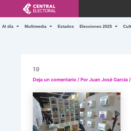
Ir
al
contenido
Al día
Multimedia
Estados
Elecciones 2025
Cul
19
Deja un comentario
/ Por
Juan José García