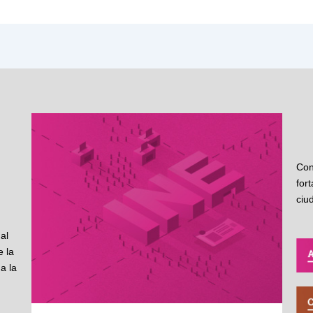
Con
for
ciu
al
 la
a la