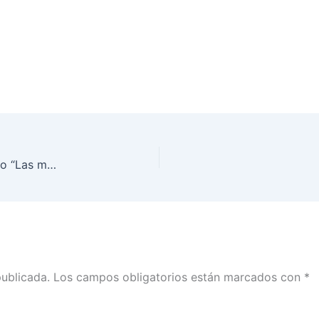
Presentación Editorial. Serie de Paridad de Género “Las mujeres en la cámara de diputados de México; de la representación descriptiva a la distribución del poder de género” en el marco de la Feria Internacional del Libro (FIL) Guadalajara 2024
publicada.
Los campos obligatorios están marcados con
*