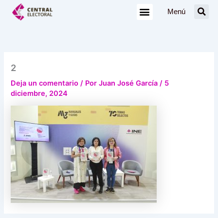
Ir
Menú
al
contenido
2
Deja un comentario
/ Por
Juan José García
/
5
diciembre, 2024