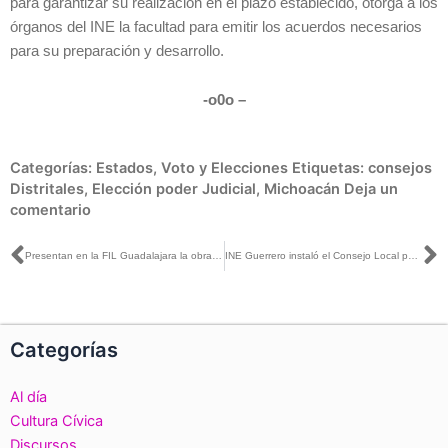
para garantizar su realización en el plazo establecido, otorga a los
órganos del INE la facultad para emitir los acuerdos necesarios
para su preparación y desarrollo.
-o0o –
Categorías:
Estados
,
Voto y Elecciones
Etiquetas:
consejos
Distritales
,
Elección poder Judicial
,
Michoacán
Deja un
comentario
Ant
S
Presentan en la FIL Guadalajara la obra “Violencia digital y mediática”de la colección Conferencias Magistrales del INE
INE Guerrero instaló el Consejo Local para la elección de integrantes del Poder Judicial
Categorías
Al día
Cultura Cívica
Discursos