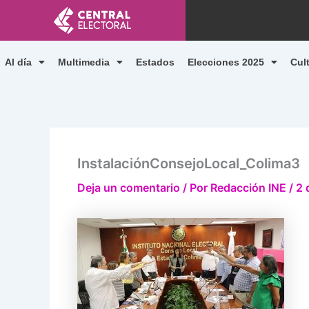
Ir
al
contenido
Al día
Multimedia
Estados
Elecciones 2025
Cul
InstalaciónConsejoLocal_Colima3
Deja un comentario
/ Por
Redacción INE
/
2 