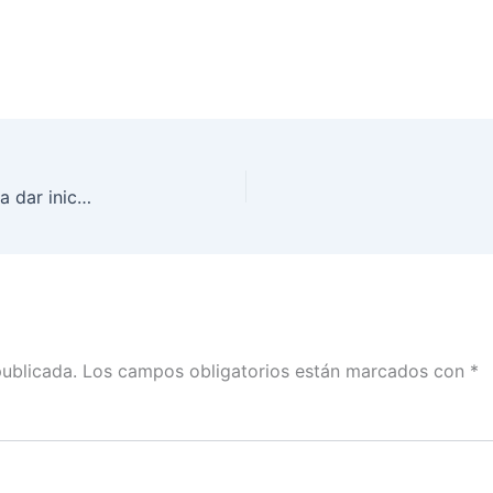
Se instala el Consejo Local del INE en Colima para dar inicio al Proceso Electoral Extraordinario 2024-2025 para la elección de diversos cargos del Poder Judicial de la Federación
publicada.
Los campos obligatorios están marcados con
*