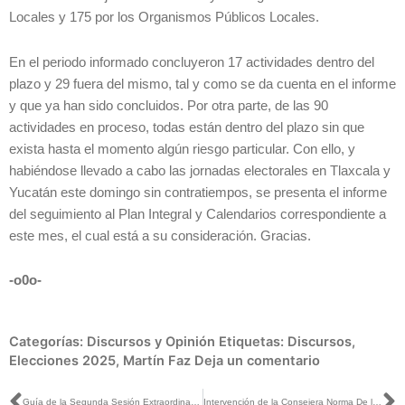
Locales y 175 por los Organismos Públicos Locales.
En el periodo informado concluyeron 17 actividades dentro del
plazo y 29 fuera del mismo, tal y como se da cuenta en el informe
y que ya han sido concluidos. Por otra parte, de las 90
actividades en proceso, todas están dentro del plazo sin que
exista hasta el momento algún riesgo particular. Con ello, y
habiéndose llevado a cabo las jornadas electorales en Tlaxcala y
Yucatán este domingo sin contratiempos, se presenta el informe
del seguimiento al Plan Integral y Calendarios correspondiente a
este mes, el cual está a su consideración. Gracias.
-o0o-
Categorías:
Discursos y Opinión
Etiquetas:
Discursos
,
Elecciones 2025
,
Martín Faz
Deja un comentario
Guía de la Segunda Sesión Extraordinaria del Consejo General, 27 de noviembre de 2024
Intervención de la Consejera Norma De la Cruz Magaña, en el punto 7 relativo al Proyecto de Acuerdo del Consejo General del Instituto Nacional Electoral por el que se aprueban los Lineamientos, el modelo de operación y los documentos del voto anticipado para los procesos electorales locales 2024-2025 de Durango y Veracruz, así como de las elecciones extraordinarias que de éstos deriven.