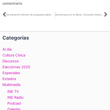
comentario
Ant
S
Se presentó informe de programa piloto de primeros auxilios psicológicos, orientación, asesoría de VPMRG
Democracia en la Mesa: Consulta Infantil y Juvenil 2024
Categorías
Al día
Cultura Cívica
Discursos
Elecciones 2025
Especiales
Estados
Multimedia
INE TV
INE Radio
Podcast
Galerías