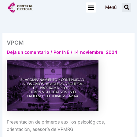
Ir
Menú
al
contenido
VPCM
Deja un comentario
/ Por
INE
/
14 noviembre, 2024
Presentación de primeros auxilios psicológicos,
orientación, asesoría de VPMRG