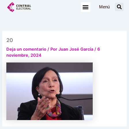
Ir
Menú
al
contenido
20
Deja un comentario
/ Por
Juan José García
/
6
noviembre, 2024