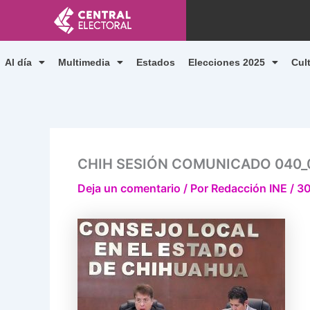
Ir
al
contenido
Al día
Multimedia
Estados
Elecciones 2025
Cul
CHIH SESIÓN COMUNICADO 040_
Deja un comentario
/ Por
Redacción INE
/
30