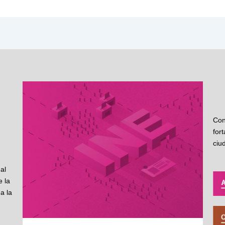
Con
for
ciu
al
 la
a la