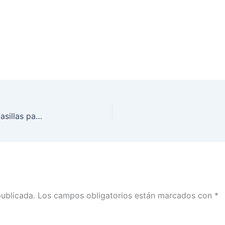
Proyecta INE Chihuahua número y ubicación de casillas para elecciones extraordinarias
publicada.
Los campos obligatorios están marcados con
*