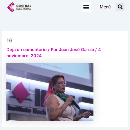
Ir
Menú
al
contenido
16
Deja un comentario
/ Por
Juan José García
/
4
noviembre, 2024