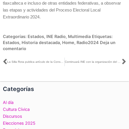
tlaxcalteca e incluso de otras entidades federativas, a observar
las etapas y actividades del Proceso Electoral Local
Extraordinario 2024.
Categorías:
Estados
,
INE Radio
,
Multimedia
Etiquetas:
Estados
,
Historia destacada
,
Home
,
Radio2024
Deja un
comentario
Ant
S
La Silla Rota publica artículo de la Consejera Electoral Norma de la Cruz, titulado: ¿Qué son las elecciones extraordinarias y por qué las tenemos en México?
Continuará INE con la organización del Proceso Electoral Extraordinario del PJF 2024-2025
Categorías
Al día
Cultura Cívica
Discursos
Elecciones 2025