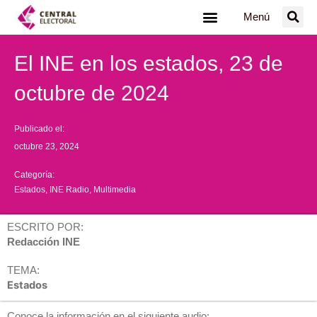
Ir
Menú
al
contenido
El INE en los estados, 23 de
octubre de 2024
Publicado el:
octubre 23, 2024
Categoría:
Estados
,
INE Radio
,
Multimedia
ESCRITO POR:
Redacción INE
TEMA:
Estados
Conoce la información en el siguiente audio: