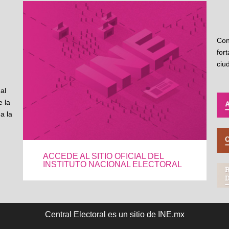
Con
for
ciu
al
 la
a la
ACCEDE AL SITIO OFICIAL DEL
INSTITUTO NACIONAL ELECTORAL
Central Electoral es un sitio de INE.mx