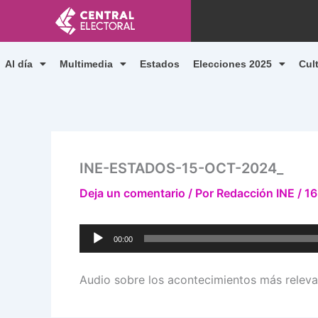
Ir
al
contenido
Al día
Multimedia
Estados
Elecciones 2025
Cul
INE-ESTADOS-15-OCT-2024_
Deja un comentario
/ Por
Redacción INE
/
16
Reproductor
00:00
de
audio
Audio sobre los acontecimientos más relevan