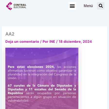
Ir
Menú
al
contenido
AA2
Deja un comentario
/ Por
INE
/
18 diciembre, 2024