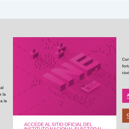
Con
for
ciu
al
 la
a la
ACCEDE AL SITIO OFICIAL DEL