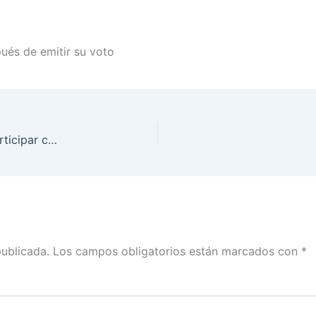
és de emitir su voto
El INE garantiza el derecho de la ciudadanía a participar como observadoras y observadores en los procesos electorales
publicada.
Los campos obligatorios están marcados con
*