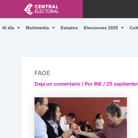
Ir
al
contenido
Al día
Multimedia
Estados
Elecciones 2025
Cul
FAOE
Deja un comentario
/ Por
INE
/
25 septiembr