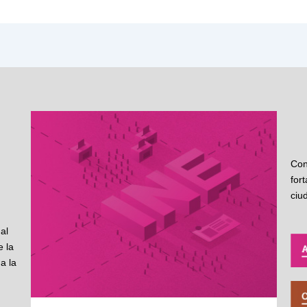
Con
for
ciu
al
 la
a la