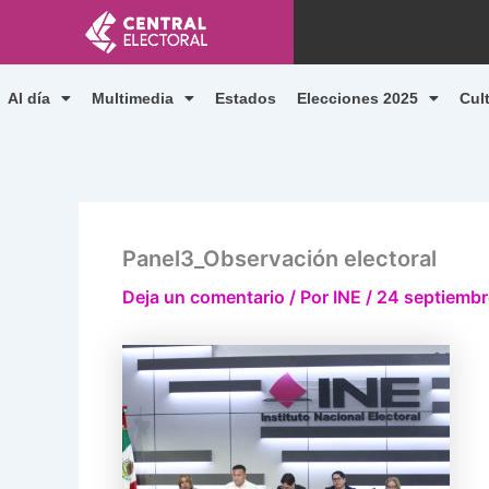
Ir
al
contenido
Al día
Multimedia
Estados
Elecciones 2025
Cul
Panel3_Observación electoral
Deja un comentario
/ Por
INE
/
24 septiembr