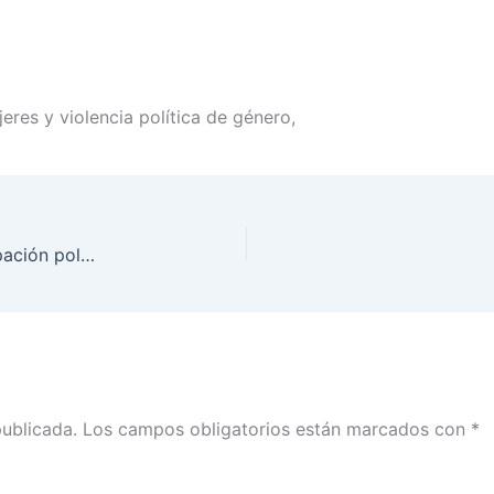
eres y violencia política de género,
Versión estenográfica del segundo panel, Participación política de mujeres y violencia política de género, en el marco de la Presentación de hallazgos, conclusiones y recomendaciones de la Observación Electoral Nacional
publicada.
Los campos obligatorios están marcados con
*