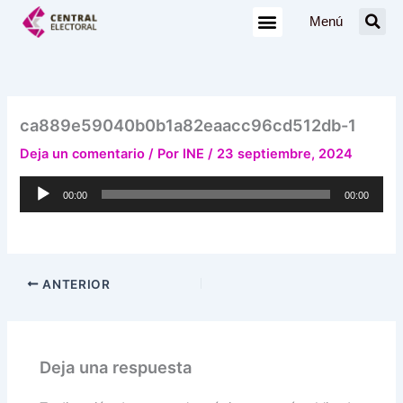
Ir
Menú
al
contenido
ca889e59040b0b1a82eaacc96cd512db-1
Deja un comentario
/ Por
INE
/
23 septiembre, 2024
Reproductor
00:00
00:00
de
audio
ANTERIOR
Deja una respuesta