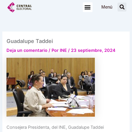
Ir
Menú
al
contenido
Guadalupe Taddei
Deja un comentario
/ Por
INE
/
23 septiembre, 2024
Consejera Presidenta, del INE, Guadalupe Taddei