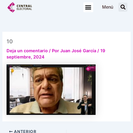
Ir
Menú
al
contenido
10
Deja un comentario
/ Por
Juan José García
/
19
septiembre, 2024
ANTERIOR