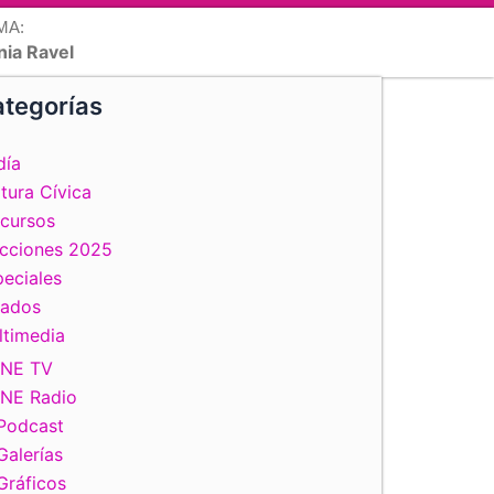
MA:
nia Ravel
tegorías
día
tura Cívica
scursos
ecciones 2025
eciales
tados
ltimedia
INE TV
INE Radio
Podcast
Galerías
Gráficos