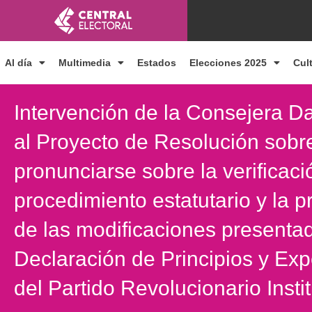
Ir
al
contenido
Al día
Multimedia
Estados
Elecciones 2025
Cul
Intervención de la Consejera Da
al Proyecto de Resolución sobre
pronunciarse sobre la verificaci
procedimiento estatutario y la p
de las modificaciones presentad
Declaración de Principios y Ex
del Partido Revolucionario Insti