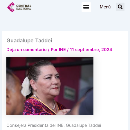
Ir
Menú
al
contenido
Guadalupe Taddei
Deja un comentario
/ Por
INE
/
11 septiembre, 2024
Consejera Presidenta del INE, Guadalupe Taddei