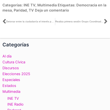
Categorías:
INE TV
,
Multimedia
Etiquetas:
Democracia en la
mesa
,
Paridad
,
TV
Deja un comentario
Ant
S
Detonar entre la ciudadanía el interés para participar electoralmente y más allá del ejercicio del voto, objetivo de la ENCÍVICA 2024-2026: INE Tlaxcala
Realiza primera sesión Grupo Coordinador Interinstitucional para la Consulta Infantil y Juvenil 2024 en Tamaulipas
Categorías
Al día
Cultura Cívica
Discursos
Elecciones 2025
Especiales
Estados
Multimedia
INE TV
INE Radio