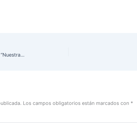
Acto protocolario y presentación de la Campaña “Nuestras Voces Cuentan”
publicada.
Los campos obligatorios están marcados con
*