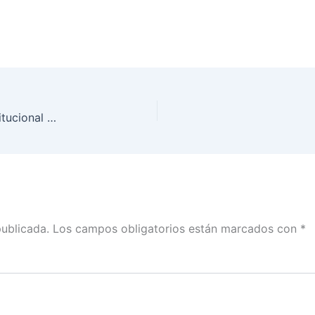
Integró INE Tlaxcala Grupo Coordinador Interinstitucional de la Consulta Infantil y juvenil 2024
publicada.
Los campos obligatorios están marcados con
*