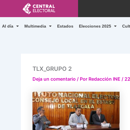
Ir
al
contenido
Al día
Multimedia
Estados
Elecciones 2025
Cul
TLX_GRUPO 2
Deja un comentario
/ Por
Redacción INE
/
22