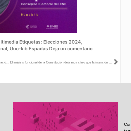
ltimedia
Etiquetas:
Elecciones 2024
,
nal
,
Uuc-kib Espadas
Deja un comentario
Sigu
La Constitución es nítida en términos de aplicar la sobrerrepresentación: Uuc-kib Espadas con Gastón Lámbarry
El análisis funcional de la Constitución deja muy claro que la intención del constituyente fue privilegiar la representación uninominal y esto genera una representación nacional desequilibrada: Uuc-kib Espadas con Manuel de Santiago
Con
for