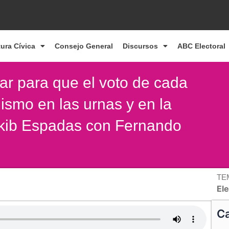
tura Cívica
Consejo General
Discursos
ABC Electoral
ar para que el voto de cada
smo en las urnas y en la
c-kib Espadas con Fernando
TE
El
Ca