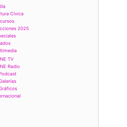
día
tura Cívica
scursos
ecciones 2025
eciales
tados
ltimedia
INE TV
INE Radio
Podcast
Galerías
Gráficos
ernacional