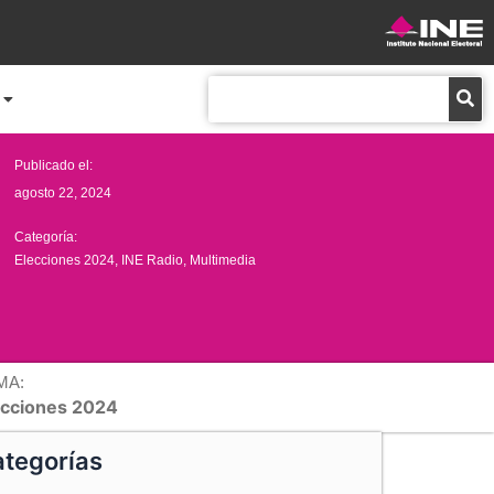
Buscar
Publicado el:
agosto 22, 2024
Categoría:
Elecciones 2024
,
INE Radio
,
Multimedia
MA:
ecciones 2024
tegorías