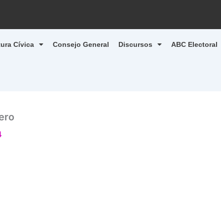
tura Cívica
Consejo General
Discursos
ABC Electoral
jero
4