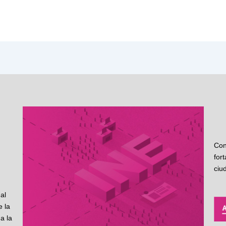
Con
for
ciu
al
 la
a la