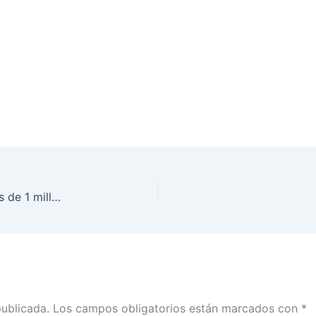
Con corte al 30 de junio, el INE ha entregado más de 1 millón de Credenciales para Votar a mexicanas y mexicanos residentes en el extranjero
publicada.
Los campos obligatorios están marcados con
*