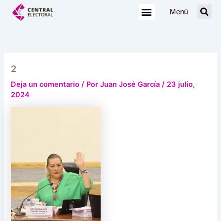
Ir
Menú
al
contenido
2
Deja un comentario
/ Por
Juan José García
/
23 julio,
2024