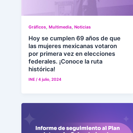
,
,
Gráficos
Multimedia
Noticias
Hoy se cumplen 69 años de que
las mujeres mexicanas votaron
por primera vez en elecciones
federales. ¡Conoce la ruta
histórica!
INE
/
4 julio, 2024