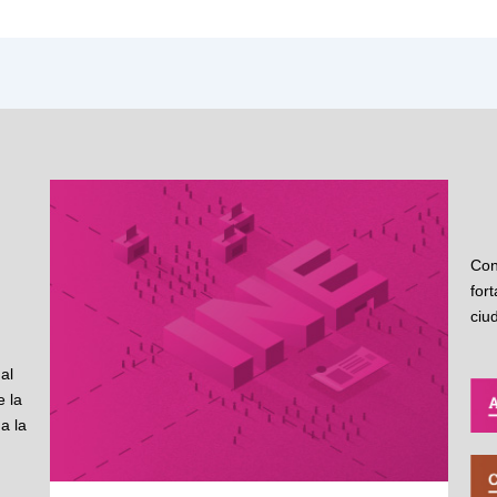
Con
for
ciu
al
 la
a la