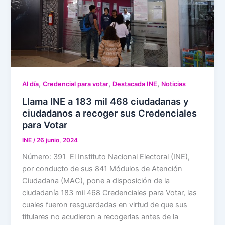
,
,
,
Al día
Credencial para votar
Destacada INE
Noticias
Llama INE a 183 mil 468 ciudadanas y
ciudadanos a recoger sus Credenciales
para Votar
INE
/
26 junio, 2024
Número: 391 El Instituto Nacional Electoral (INE),
por conducto de sus 841 Módulos de Atención
Ciudadana (MAC), pone a disposición de la
ciudadanía 183 mil 468 Credenciales para Votar, las
cuales fueron resguardadas en virtud de que sus
titulares no acudieron a recogerlas antes de la