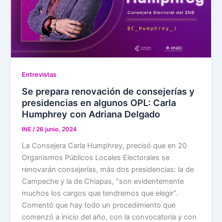
Entrevistas
Se prepara renovación de consejerías y
presidencias en algunos OPL: Carla
Humphrey con Adriana Delgado
INE
/
26 junio, 2024
La Consejera Carla Humphrey, precisó que en 20
Organismos Públicos Locales Electorales se
renovarán consejerías, más dos presidencias: la de
Campeche y la de Chiapas, “son evidentemente
muchos los cargos que tendremos que elegir”.
Comentó que hay todo un procedimiento que
comenzó a inicio del año, con la convocatoria y con