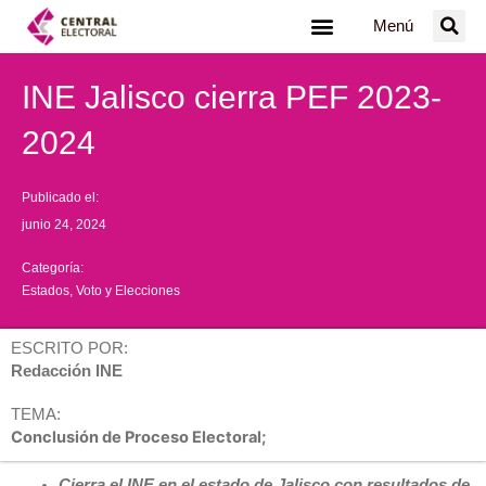
Ir
Menú
al
contenido
INE Jalisco cierra PEF 2023-
2024
Publicado el:
junio 24, 2024
Categoría:
Estados
,
Voto y Elecciones
ESCRITO POR:
Redacción INE
TEMA:
Conclusión de Proceso Electoral;
Cierra el INE en el estado de Jalisco con resultados de