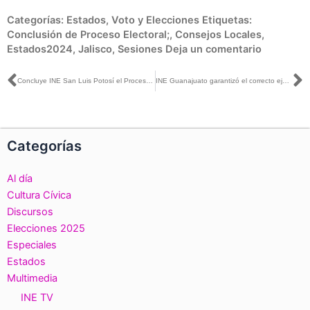
Categorías:
Estados
,
Voto y Elecciones
Etiquetas:
Conclusión de Proceso Electoral;
,
Consejos Locales
,
Estados2024
,
Jalisco
,
Sesiones
Deja un comentario
Ant
S
Concluye INE San Luis Potosí el Proceso Electoral Federal 2023-2024
INE Guanajuato garantizó el correcto ejercicio de los derechos político – electorales durante el Proceso Electoral 2023 – 2024
Categorías
Al día
Cultura Cívica
Discursos
Elecciones 2025
Especiales
Estados
Multimedia
INE TV