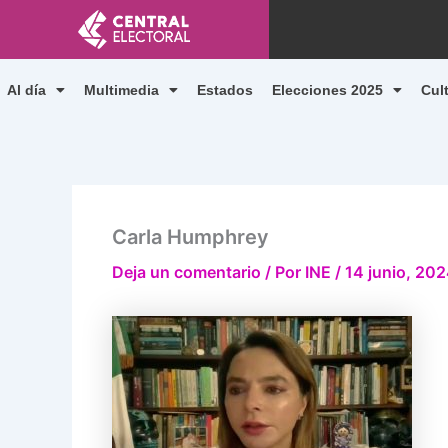
Ir
al
contenido
Al día
Multimedia
Estados
Elecciones 2025
Cul
Carla Humphrey
Deja un comentario
/ Por
INE
/
14 junio, 20