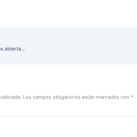
Permite monitoreo en radio y televisión elecciones abiertas e íntegras
publicada.
Los campos obligatorios están marcados con
*