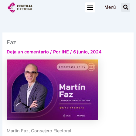
Ir
Menú
al
contenido
Faz
Deja un comentario
/ Por
INE
/
6 junio, 2024
Martín Faz, Consejero Electoral