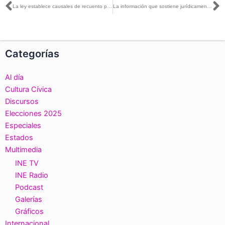
Ant
S
La ley establece causales de recuento para garantizar la transparencia y legalidad del proceso: Guadalupe Taddei con Juan Becerra
La información que sostiene jurídicamente el proceso es la que se genera en los 300 distritos electorales federales del país: Guadalupe Taddei con Alicia Salgado
Categorías
Al día
Cultura Cívica
Discursos
Elecciones 2025
Especiales
Estados
Multimedia
INE TV
INE Radio
Podcast
Galerías
Gráficos
Internacional