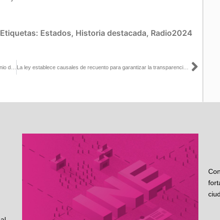
Etiquetas:
Estados
,
Historia destacada
,
Radio2024
Sigu
Sesión Extraordinaria del Consejo General, realizada el día 5 de junio de 2024.
La ley establece causales de recuento para garantizar la transparencia y legalidad del proceso: Guadalupe Taddei con Juan Becerra
Con
for
ciu
al