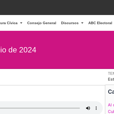
tura Cívica
Consejo General
Discursos
ABC Electoral
nio de 2024
TE
Es
Ca
Al 
Cul