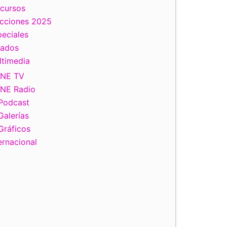
scursos
ecciones 2025
eciales
tados
ltimedia
INE TV
INE Radio
Podcast
Galerías
Gráficos
ernacional