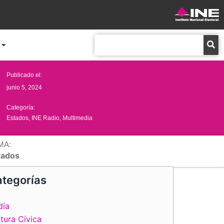
Buscar
Publicado el:
junio 5, 2024
Categoría:
Estados
,
INE Radio
,
Multimedia
MA:
tados
tegorías
día
tura Cívica