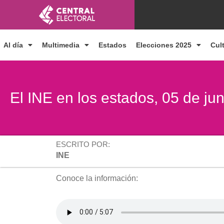
Ir
al
contenido
Al día
Multimedia
Estados
Elecciones 2025
Cul
El INE en los estados, 05 de ju
ESCRITO POR:
INE
Conoce la información: