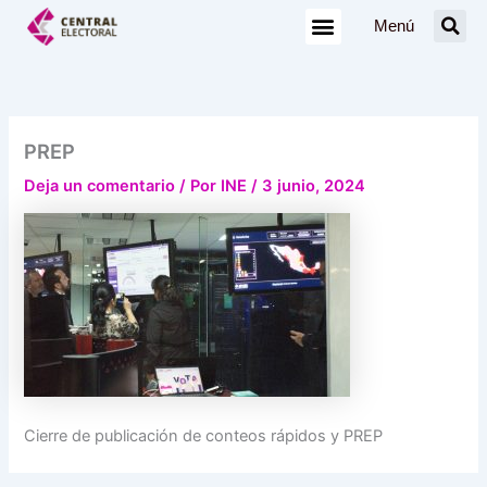
Ir
Menú
al
contenido
PREP
Deja un comentario
/ Por
INE
/
3 junio, 2024
Cierre de publicación de conteos rápidos y PREP