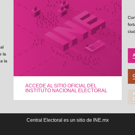
Con
for
ciu
al
 la
a la
ACCEDE AL SITIO OFICIAL DEL
INSTITUTO NACIONAL ELECTORAL
Central Electoral es un sitio de INE.mx