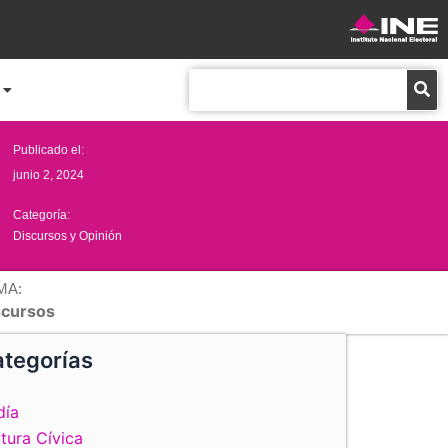
Buscar
Publicado el:
junio 2, 2024
Categoría:
Discursos y Opinión
MA:
scursos
tegorías
día
tura Cívica