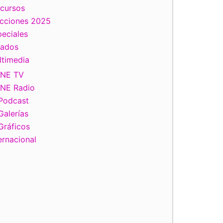
scursos
ecciones 2025
eciales
tados
ltimedia
INE TV
INE Radio
Podcast
Galerías
Gráficos
ernacional