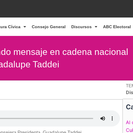
tura Cívica
Consejo General
Discursos
ABC Electoral
undo mensaje en cadena nacional
uadalupe Taddei
TE
Di
Ca
Al 
Cul
nsejera Presidenta, Guadalupe Taddei