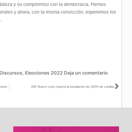
rtaleza y su compromiso con la democracia. Hemos
ctorales y ahora, con la misma convicción, esperemos los
.
Discursos
,
Elecciones 2022
Deja un comentario
Sigu
Si bien esta es la elección más grande de la historia, no le queda grande al INE: Uuc-kib Espadas con Javier Solórzano y Lizzet Arriaga
INE Nuevo León reportó la instalación de 100% de casillas