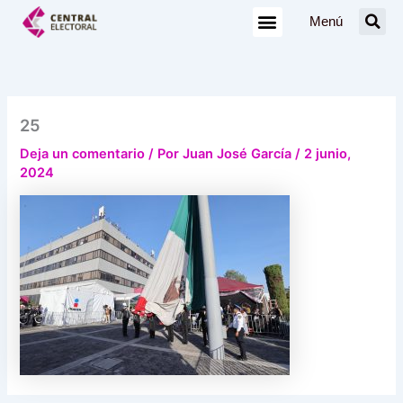
Ir
Menú
al
contenido
25
Deja un comentario
/ Por
Juan José García
/
2 junio,
2024