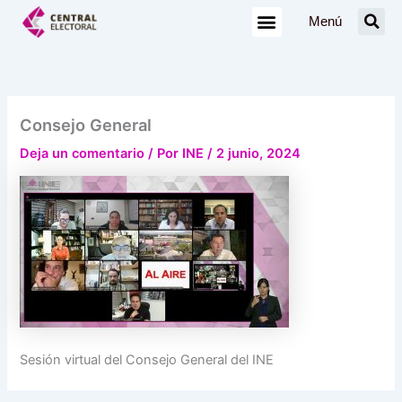
Ir
Menú
al
contenido
Consejo General
Deja un comentario
/ Por
INE
/
2 junio, 2024
Sesión virtual del Consejo General del INE