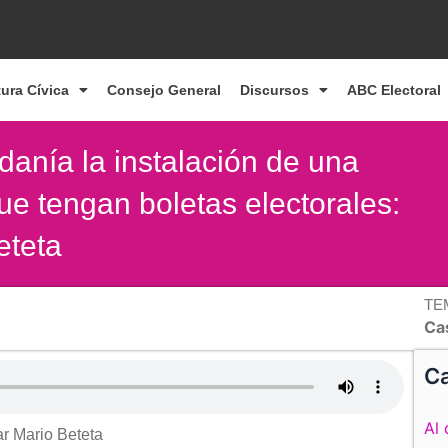
tura Cívica
Consejo General
Discursos
ABC Electoral
danía la instalación de una
que tengan boletas electorales:
eteta
TE
Cas
Ca
Al 
ar Mario Beteta