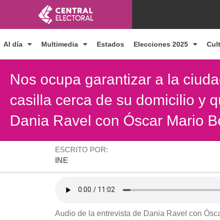
Ir
al
contenido
Al día
Multimedia
Estados
Elecciones 2025
Cul
Nos ocupa garantizar a la ciuda
casilla cerca de su domicilio y 
Dania Ravel con Óscar Mario B
ESCRITO POR:
INE
Audio de la entrevista de Dania Ravel con Ósc