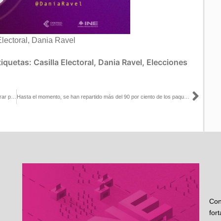
lectoral, Dania Ravel
tiquetas:
Casilla Electoral
,
Dania Ravel
,
Elecciones
Sigu
Ordena INE a Vicente Fox, Claudio X y Jorge Álvarez Máynez retirar publicaciones en X
Hasta el momento, se han repartido más del 90 por ciento de los paquetes electorales: Guadalupe Taddei con Pedro Gamboa
Con
for