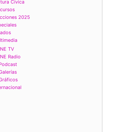
tura Cívica
scursos
ecciones 2025
eciales
tados
ltimedia
INE TV
INE Radio
Podcast
Galerías
Gráficos
ernacional