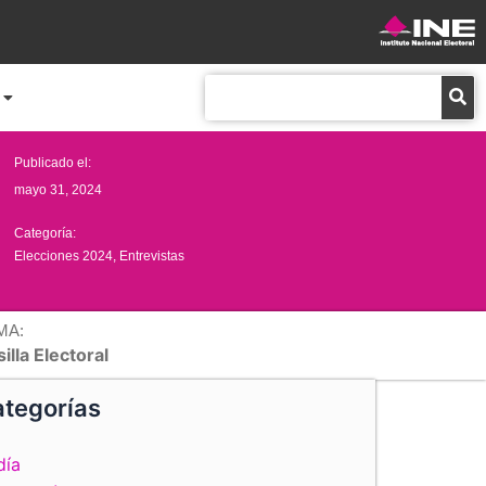
Buscar
Publicado el:
mayo 31, 2024
Categoría:
Elecciones 2024
,
Entrevistas
MA:
illa Electoral
tegorías
día