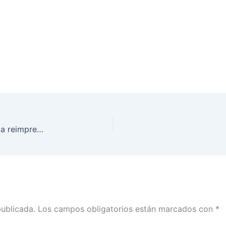
Llama INE a la ciudadanía de Tabasco a recoger la reimpresión de su credencial y poder votar el 2 de junio
publicada.
Los campos obligatorios están marcados con
*