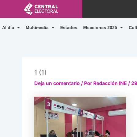
Ir
al
contenido
Al día
Multimedia
Estados
Elecciones 2025
Cul
1 (1)
Deja un comentario
/ Por
Redacción INE
/
29