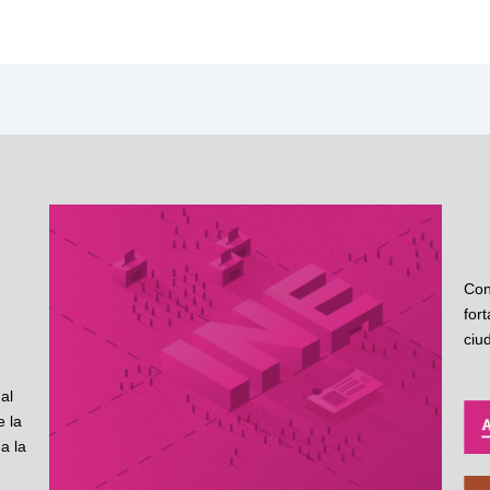
Con
for
ciu
al
 la
a la