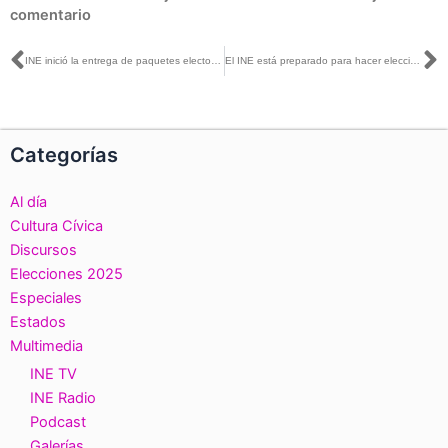
comentario
Ant
S
INE inició la entrega de paquetes electorales a la ciudadanía que conforman las casillas electorales
El INE está preparado para hacer elecciones grandes y complejas: Uuc-kib Espadas con Adriana Delgado y Samuel Prieto
Categorías
Al día
Cultura Cívica
Discursos
Elecciones 2025
Especiales
Estados
Multimedia
INE TV
INE Radio
Podcast
Galerías