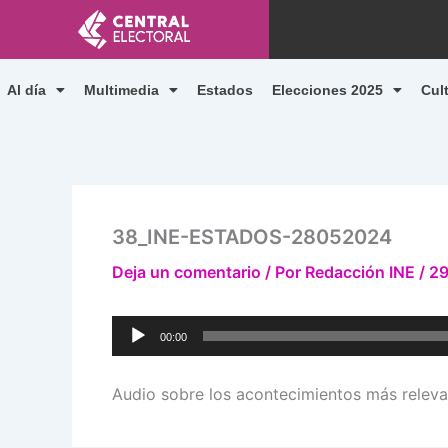
Ir
al
contenido
Al día
Multimedia
Estados
Elecciones 2025
Cul
38_INE-ESTADOS-28052024
Deja un comentario
/ Por
Redacción INE
/
29
Reproductor
00:00
de
audio
Audio sobre los acontecimientos más releva