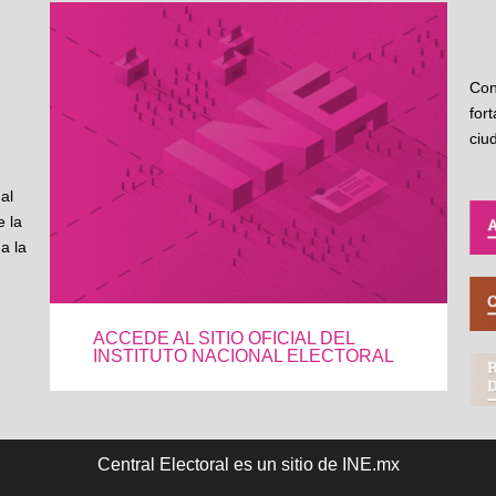
Con
for
ciu
al
 la
a la
ACCEDE AL SITIO OFICIAL DEL
INSTITUTO NACIONAL ELECTORAL
Central Electoral es un sitio de INE.mx