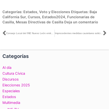
Categorías:
Estados
,
Voto y Elecciones
Etiquetas:
Baja
California Sur
,
Cursos
,
Estados2024
,
Funcionarias de
Casilla
,
Mesas Directivas de Casilla
Deja un comentario
Ant
S
Consejo Local del INE Nuevo León emite medidas cautelares dirigidas al Ejecutivo Estatal
Improcedentes medidas cautelares solicitadas en contra del Titular del Ejecutivo Federal
Categorías
Al día
Cultura Cívica
Discursos
Elecciones 2025
Especiales
Estados
Multimedia