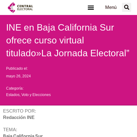
Ir
Menú
al
contenido
INE en Baja California Sur
ofrece curso virtual
titulado»La Jornada Electoral”
Publicado el:
mayo 26, 2024
Categoría:
Estados
,
Voto y Elecciones
ESCRITO POR:
Redacción INE
TEMA:
Baja California Sur