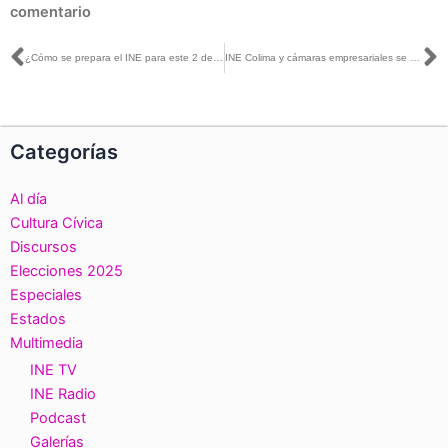
comentario
Ant
S
¿Cómo se prepara el INE para este 2 de junio?
INE Colima y cámaras empresariales se unen para promover el voto
Categorías
Al día
Cultura Cívica
Discursos
Elecciones 2025
Especiales
Estados
Multimedia
INE TV
INE Radio
Podcast
Galerías