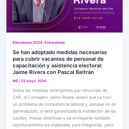
,
Elecciones 2024
Entrevistas
Se han adoptado medidas necesarias
para cubrir vacantes de personal de
capacitación y asistencia electoral:
Jaime Rivera con Pascal Beltrán
INE
/
23 mayo, 2024
Sobre las medidas emergentes por renuncias de
CAE, el Consejero Jaime Rivera, aclaró que se tuvo
un problema de competencia laboral y, aunque no es
generalizado, sí está garantizada la instalación de las
casillas, mesas directivas y se entregarán también
oportunamente los materiales para integrarlas, pero