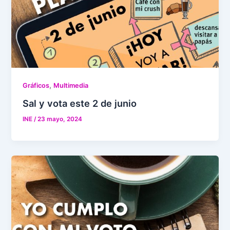
,
Gráficos
Multimedia
Sal y vota este 2 de junio
INE
/
23 mayo, 2024