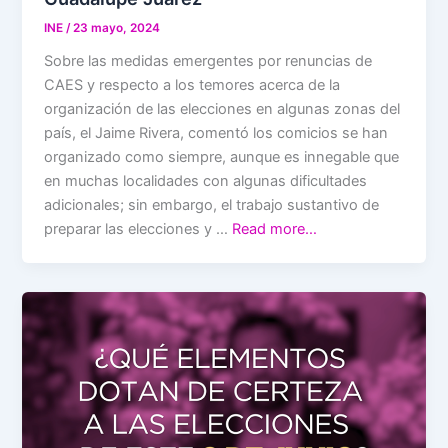
INE
/
23 mayo, 2024
Sobre las medidas emergentes por renuncias de
CAES y respecto a los temores acerca de la
organización de las elecciones en algunas zonas del
país, el Jaime Rivera, comentó los comicios se han
organizado como siempre, aunque es innegable que
en muchas localidades con algunas dificultades
adicionales; sin embargo, el trabajo sustantivo de
preparar las elecciones y …
Read more…