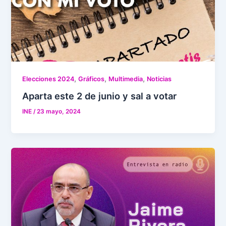
,
,
,
Elecciones 2024
Gráficos
Multimedia
Noticias
Aparta este 2 de junio y sal a votar
INE
/
23 mayo, 2024