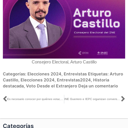
Consejero Electoral, Arturo Castillo
Categorías:
Elecciones 2024
,
Entrevistas
Etiquetas:
Arturo
Castillo
,
Elecciones 2024
,
Entrevistas2024
,
Historia
destacada
,
Voto Desde el Extranjero
Deja un comentario
Ant
S
Es necesario conocer por quiénes votar, para lo cual se cuenta con la plataforma “Candidatas, Candidatos, Conóceles”: Norma De La Cruz con Juan Becerra
INE Guerrero e IEPC organizan conversatorio sobre violencia política en razón de género
Categorías