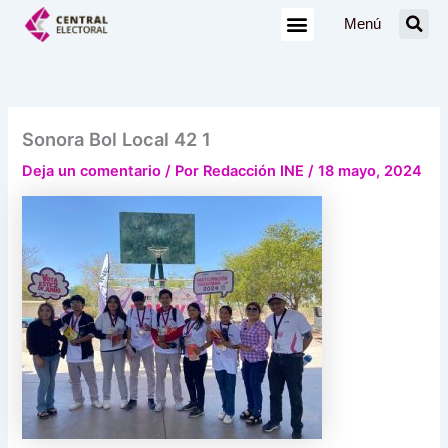
Ir
Menú
al
contenido
Sonora Bol Local 42 1
Deja un comentario
/ Por
Redacción INE
/
18 mayo, 2024