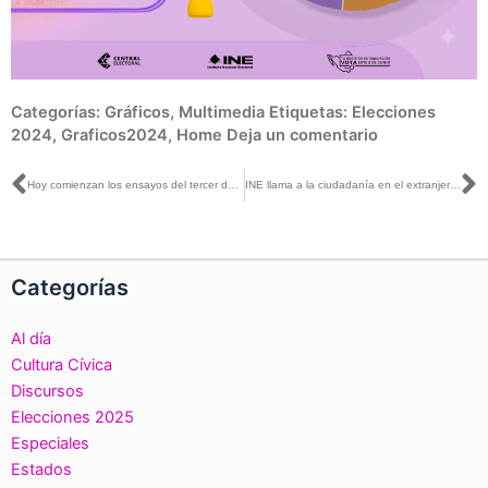
Categorías:
Gráficos
,
Multimedia
Etiquetas:
Elecciones
2024
,
Graficos2024
,
Home
Deja un comentario
Ant
S
Hoy comienzan los ensayos del tercer debate presidencial: Carla Humphrey con Tania Díaz y Luis Carlos Ortiz
INE llama a la ciudadanía en el extranjero a participar en el Proceso Electoral y a ejercer su derecho al voto
Categorías
Al día
Cultura Cívica
Discursos
Elecciones 2025
Especiales
Estados